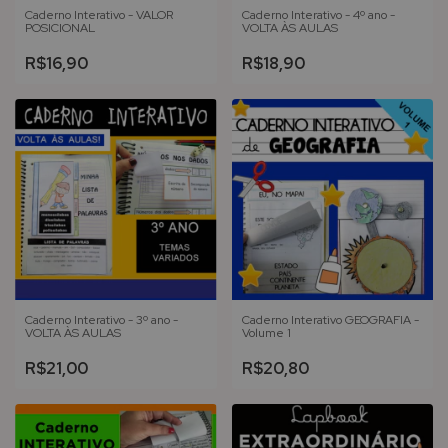
Caderno Interativo - VALOR
Caderno Interativo - 4º ano -
POSICIONAL
VOLTA ÀS AULAS
R$16,90
R$18,90
Caderno Interativo - 3º ano -
Caderno Interativo GEOGRAFIA -
VOLTA ÀS AULAS
Volume 1
R$21,00
R$20,80