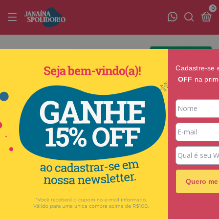
0
Cadastre-se 
OFF
na prim
Quero me 